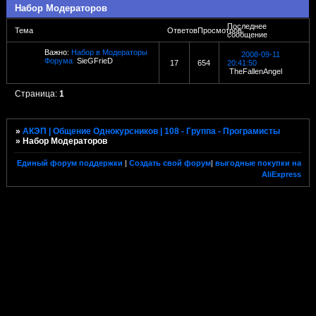
Набор Модераторов
Последнее
Тема
Ответов
Просмотров
сообщение
Важно:
Набор в Модераторы
2008-09-11
Форума
SieGFrieD
17
654
20:41:50
TheFallenAngel
Страница:
1
»
АКЭП | Общение Однокурсников | 108 - Группа - Програмисты
»
Набор Модераторов
Единый форум поддержки
|
Создать свой форум
|
выгодные покупки на
AliExpress