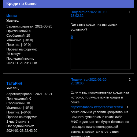
Кредит в банке
Поделиться
2022-01-19
1
Иннка
18:02:32
Умелец
Где взять кредит на выгодных
Зарегистрирован
: 2021-03-25
условиях?
Приглашений:
0
Сообщений:
10
0
Уважение:
[+0/-0]
Позитив:
[+0/-0]
Провел на форуме:
26 минут
Последний визит:
2023-11-29 23:39:18
Поделиться
2022-01-20
2
ТаТаРиН
23:10:06
Умелец
Если у вас положительная кредитная
Зарегистрирован
: 2021-02-21
история, то лучше взять кредит в
Приглашений:
0
банке
Сообщений:
10
https://alfabank.kz/persons/credits/
. В
Уважение:
[+0/-0]
банке обычно условия кредитования
Позитив:
[+0/-0]
намного лучше чем в каких-либо
Провел на форуме:
1 час 3 минуты
МФО и для вас это будет безопаснее
Последний визит:
гораздо в плане последующей
2024-01-23 22:43:20
выплаты кредита и отсутствия
коллекторов.