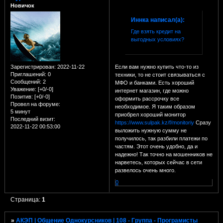
Новичок
Иннка написал(а):
Где взять кредит на
выгодных условиях?
Если вам нужно купить что-то из
Зарегистрирован
: 2022-11-22
Приглашений:
0
техники, то не стоит связываться с
Сообщений:
2
МФО и банками. Есть хороший
Уважение:
[+0/-0]
интернет магазин, где можно
Позитив:
[+0/-0]
оформить рассрочку все
Провел на форуме:
необходимое. Я таким образом
5 минут
приобрел хороший монитор
Последний визит:
https://www.sulpak.kz/f/monitoriy
Сразу
2022-11-22 00:53:00
выложить нужную сумму не
получилось, так разбили платежи по
частям. Этот очень удобно, да и
надежно! Так точно на мошенников не
нарветесь, которых сейчас в сети
развелось очень много.
0
Страница:
1
»
АКЭП | Общение Однокурсников | 108 - Группа - Програмисты