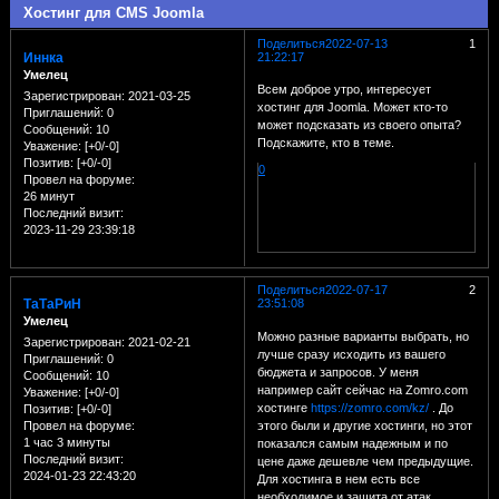
Хостинг для CMS Joomla
Поделиться
2022-07-13
1
Иннка
21:22:17
Умелец
Всем доброе утро, интересует
Зарегистрирован
: 2021-03-25
хостинг для Joomla. Может кто-то
Приглашений:
0
может подсказать из своего опыта?
Сообщений:
10
Подскажите, кто в теме.
Уважение:
[+0/-0]
Позитив:
[+0/-0]
0
Провел на форуме:
26 минут
Последний визит:
2023-11-29 23:39:18
Поделиться
2022-07-17
2
ТаТаРиН
23:51:08
Умелец
Можно разные варианты выбрать, но
Зарегистрирован
: 2021-02-21
лучше сразу исходить из вашего
Приглашений:
0
бюджета и запросов. У меня
Сообщений:
10
например сайт сейчас на Zomro.com
Уважение:
[+0/-0]
хостинге
https://zomro.com/kz/
. До
Позитив:
[+0/-0]
этого были и другие хостинги, но этот
Провел на форуме:
1 час 3 минуты
показался самым надежным и по
Последний визит:
цене даже дешевле чем предыдущие.
2024-01-23 22:43:20
Для хостинга в нем есть все
необходимое и защита от атак.