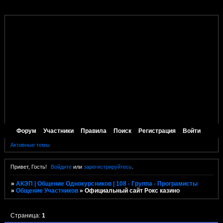
Форум
Участники
Правила
Поиск
Регистрация
Войти
Активные темы
Привет, Гость!
Войдите
или
зарегистрируйтесь
.
»
АКЭП | Общение Однокурсников | 108 - Группа - Програмисты
»
Общение Участников
»
Официальный сайт Рокс казино
Страница:
1