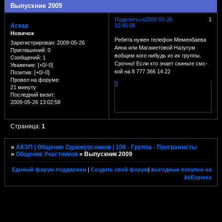
Выпускник 2009
Поделиться
2009-05-26
1
Аскар
12:45:06
Новичок
Ребята нужен телефон Меменбаева
Зарегистрирован
: 2009-05-26
Аяна или Магаметовой Назугум
Приглашений:
0
вобщем кого нибудь из их группы.
Сообщений:
1
Срочно! Если кто знает скиньте смс-
Уважение:
[+0/-0]
кой на 8 777 366 14 22
Позитив:
[+0/-0]
Провел на форуме:
0
21 минуту
Последний визит:
2009-05-26 13:02:58
Страница:
1
»
АКЭП | Общение Однокурсников | 108 - Группа - Програмисты
»
Общение Участников
»
Выпускник 2009
Единый форум поддержки
|
Создать свой форум
|
выгодные покупки на
AliExpress