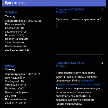
Врач генетик
Поделиться
2021-03-24
1
ТаТаРиН
22:09:53
Умелец
Где в Казахстане есть врач генетик?
Зарегистрирован
: 2021-02-21
Приглашений:
0
0
Сообщений:
10
Уважение:
[+0/-0]
Позитив:
[+0/-0]
Провел на форуме:
1 час 3 минуты
Последний визит:
2024-01-23 22:43:20
Поделиться
2021-03-25
2
Иннка
14:55:21
Умелец
Я при беременности проходила
Зарегистрирован
: 2021-03-25
консультацию генетика в клинике
Приглашений:
0
репродукции IRM.kz
проверяли
Сообщений:
10
предрасположенности к патологиям
.
Уважение:
[+0/-0]
Там есть все современные методы
Позитив:
[+0/-0]
исследований, которые могут
Провел на форуме:
26 минут
обеспечить вам гарантии на
Последний визит:
рождение абсолютно здорового
2023-11-29 23:39:18
генетически ребенка.